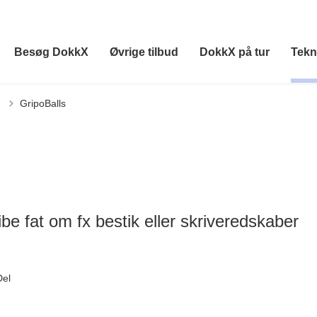
Besøg DokkX
Øvrige tilbud
DokkX på tur
Tekn
GripoBalls
ibe fat om fx bestik eller skriveredskaber
Del