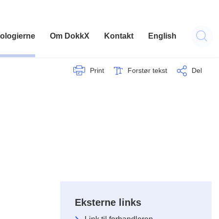
ologierne
Om DokkX
Kontakt
English
Print
Forstør tekst
Del
Eksterne links