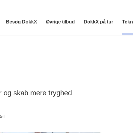
Besøg DokkX
Øvrige tilbud
DokkX på tur
Tekn
r og skab mere tryghed
Del