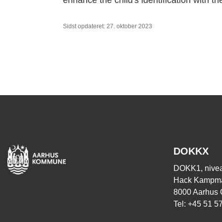
enhance the child's identification with the
Sidst opdateret: 27. oktober 2023
DOKKX
DOKK1, nivea
Hack Kampma
8000 Aarhus 
Tel: +45 51 5