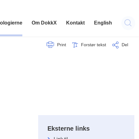
ologierne
Om DokkX
Kontakt
English
Print
Forstør tekst
Del
Eksterne links