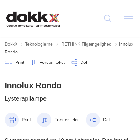
Tilbage til
DokkX
Teknologierne
RETHINK:Tilgængelighed
Innolux
Rondo
Print
Forstør tekst
Del
Innolux Rondo
Lysterapilampe
Print
Forstør tekst
Del