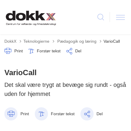
Tilbage til
DokkX
Teknologierne
Pædagogik og læring
VarioCall
Print
Forstør tekst
Del
VarioCall
Det skal være trygt at bevæge sig rundt - også
uden for hjemmet
Print
Forstør tekst
Del