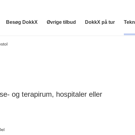
Besøg DokkX
Øvrige tilbud
DokkX på tur
Tekn
stol
se- og terapirum, hospitaler eller
Del