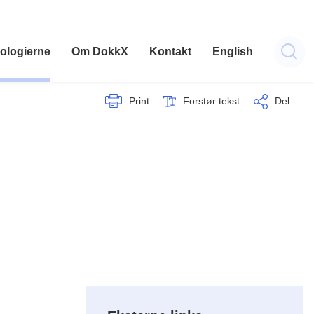
ologierne
Om DokkX
Kontakt
English
Print
Forstør tekst
Del