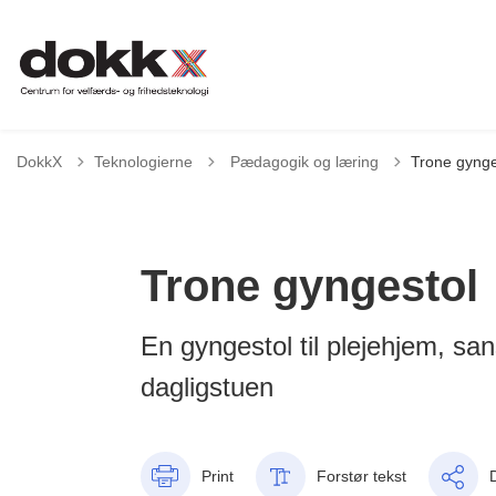
Tilbage til
DokkX
Teknologierne
Pædagogik og læring
Trone gynge
Trone gyngestol
En gyngestol til plejehjem, san
dagligstuen
Print
Forstør tekst