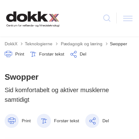
Tilbage til
DokkX
Teknologierne
Pædagogik og læring
Swopper
Print
Forstør tekst
Del
Swopper
Sid komfortabelt og aktiver musklerne
samtidigt
Print
Forstør tekst
Del