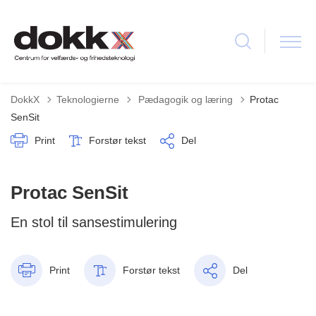
Tilbage til
DokkX
Teknologierne
Pædagogik og læring
Protac
SenSit
Print
Forstør tekst
Del
Protac SenSit
En stol til sansestimulering
Print
Forstør tekst
Del