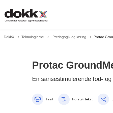
Tilbage til
DokkX
Teknologierne
Pædagogik og læring
Protac Gro
Protac GroundM
En sansestimulerende fod- og
Print
Forstør tekst