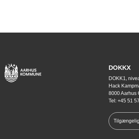
DOKKX
DOKK1, nivea
Hack Kampma
8000 Aarhus 
Tel: +45 51 5
Tilgængeli