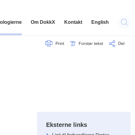
ologierne
Om DokkX
Kontakt
English
Print
Forstør tekst
Del
Eksterne links