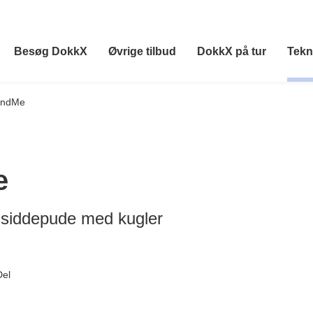
Besøg DokkX
Øvrige tilbud
DokkX på tur
Tekn
undMe
e
 siddepude med kugler
Del