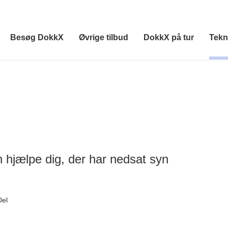
Besøg DokkX
Øvrige tilbud
DokkX på tur
Tekn
hjælpe dig, der har nedsat syn
Del