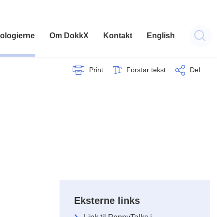
ologierne
Om DokkX
Kontakt
English
Print
Forstør tekst
Del
Eksterne links