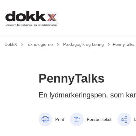
Tilbage til
DokkX
Teknologierne
Pædagogik og læring
PennyTalks
PennyTalks
En lydmarkeringspen, som kan 
Print
Forstør tekst