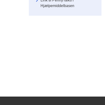
Link til PennyTalks i
Hjælpemiddelbasen