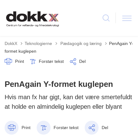
Tilbage til
DokkX
Teknologierne
Pædagogik og læring
PenAgain Y-
formet kuglepen
Print
Forstør tekst
Del
PenAgain Y-formet kuglepen
Hvis man fx har gigt, kan det være smertefuldt
at holde en almindelig kuglepen eller blyant
Print
Forstør tekst
Del