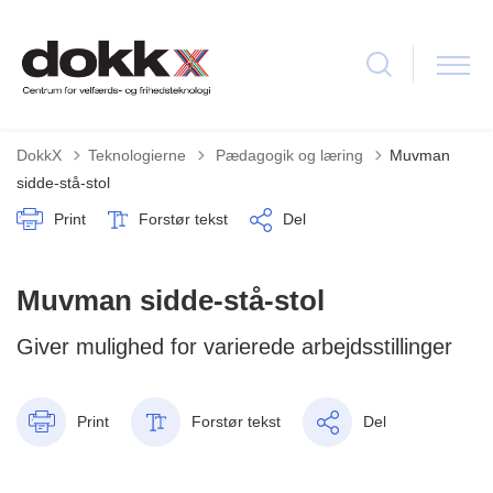
Tilbage til
DokkX
Teknologierne
Pædagogik og læring
Muvman
sidde-stå-stol
Print
Forstør tekst
Del
Muvman sidde-stå-stol
Giver mulighed for varierede arbejdsstillinger
Print
Forstør tekst
Del