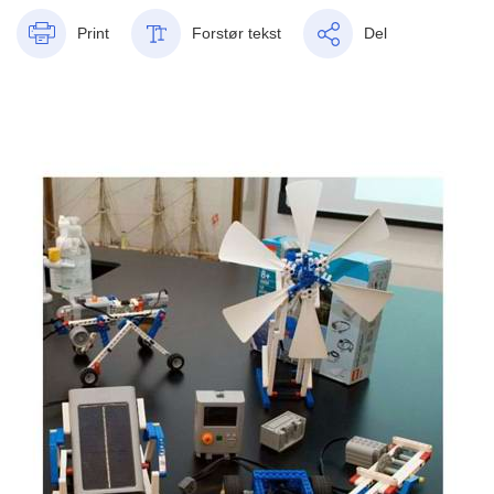
Print
Forstør tekst
Del