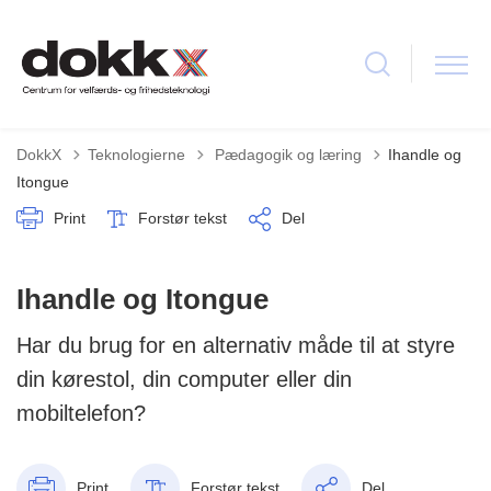
Tilbage til
DokkX
Teknologierne
Pædagogik og læring
Ihandle og
Itongue
Print
Forstør tekst
Del
Ihandle og Itongue
Har du brug for en alternativ måde til at styre
din kørestol, din computer eller din
mobiltelefon?
Print
Forstør tekst
Del