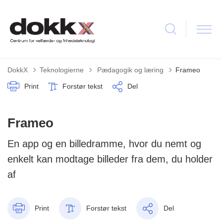
Tilbage til
DokkX
Teknologierne
Pædagogik og læring
Frameo
Print
Forstør tekst
Del
Frameo
En app og en billedramme, hvor du nemt og
enkelt kan modtage billeder fra dem, du holder
af
Print
Forstør tekst
Del