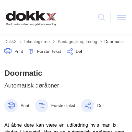
Tilbage til
DokkX
Teknologierne
Pædagogik og læring
Doormatic
Print
Forstør tekst
Del
Doormatic
Automatisk døråbner
Print
Forstør tekst
Del
At åbne døre kan være en udfordring hvis man fx
sidder i kørestol. Her er en automatisk døråbner, som