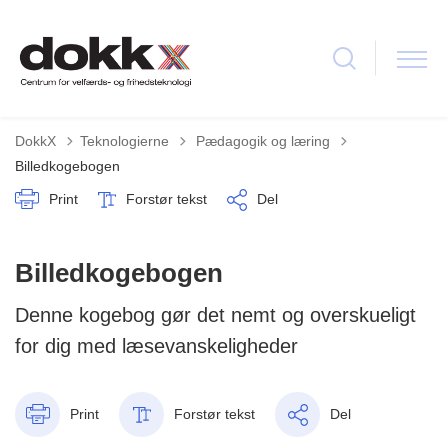
Tilbage til
DokkX
Teknologierne
Pædagogik og læring
Billedkogebogen
Print
Forstør tekst
Del
Billedkogebogen
Denne kogebog gør det nemt og overskueligt
for dig med læsevanskeligheder
Print
Forstør tekst
Del