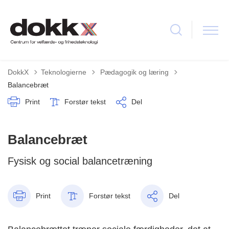
Tilbage til
DokkX
Teknologierne
Pædagogik og læring
Balancebræt
Print
Forstør tekst
Del
Balancebræt
Fysisk og social balancetræning
Print
Forstør tekst
Del