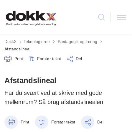
Tilbage til
DokkX
Teknologierne
Pædagogik og læring
Afstandslineal
Print
Forstør tekst
Del
Afstandslineal
Har du svært ved at skrive med gode
mellemrum? Så brug afstandslinealen
Print
Forstør tekst
Del