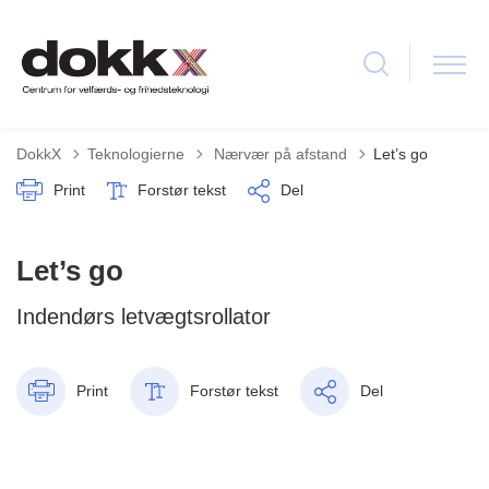
Tilbage til
DokkX
Teknologierne
Nærvær på afstand
Let’s go
Print
Forstør tekst
Del
Let’s go
Indendørs letvægtsrollator
Print
Forstør tekst
Del