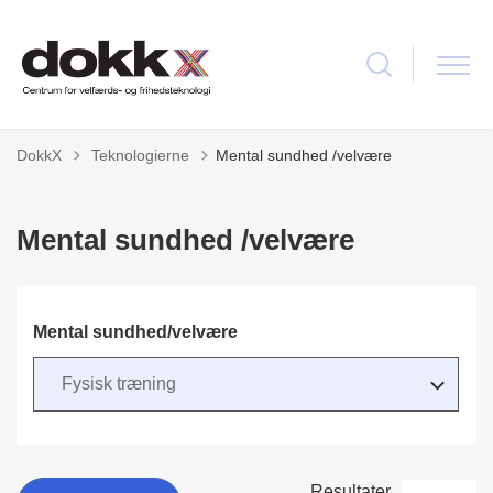
Tilbage til
DokkX
Teknologierne
Mental sundhed /velvære
Mental sundhed /velvære
Mental sundhed/velvære
Resultater