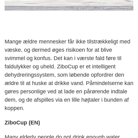
Mange ældre mennesker får ikke tilstrækkeligt med
væske, og dermed øges risikoen for at blive
svimmel og konfus. Det kan i værste fald føre til
faldulykker og uheld. ZiboCup er et intelligent
dehydreringssystem, som løbende opfordrer den
ældre til at huske at drikke vand. Påmindelserne kan
gøres personlige ved at lade en pårørende indtale
dem, og de afspilles via en lille højtaler i bunden af
koppen.
ZiboCup (EN)
Many elderly people do not drink enough water,