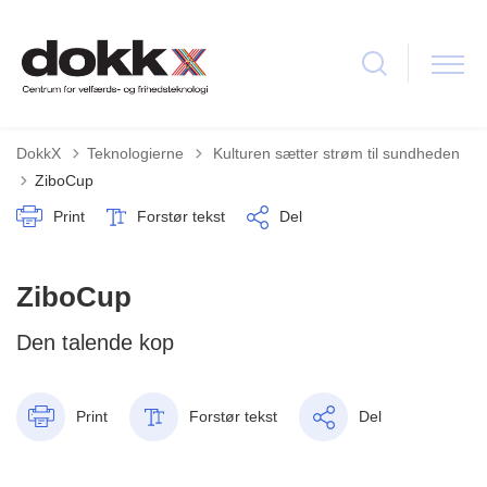
Tilbage til
DokkX
Teknologierne
Kulturen sætter strøm til sundheden
ZiboCup
Print
Forstør tekst
Del
ZiboCup
Den talende kop
Print
Forstør tekst
Del