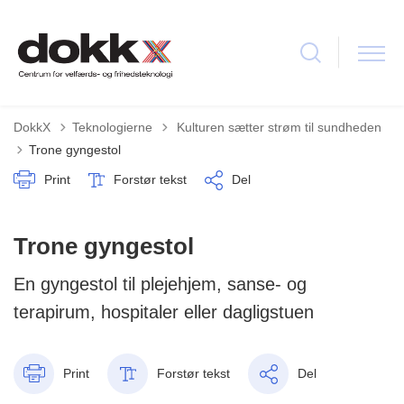
Tilbage til
DokkX
Teknologierne
Kulturen sætter strøm til sundheden
Trone gyngestol
Print
Forstør tekst
Del
Trone gyngestol
En gyngestol til plejehjem, sanse- og
terapirum, hospitaler eller dagligstuen
Print
Forstør tekst
Del