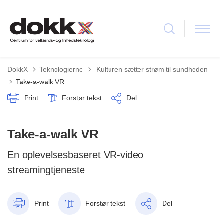
Tilbage til
DokkX
Teknologierne
Kulturen sætter strøm til sundheden
Take-a-walk VR
Print
Forstør tekst
Del
Take-a-walk VR
En oplevelsesbaseret VR-video
streamingtjeneste
Print
Forstør tekst
Del