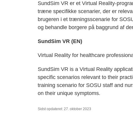
SundSim VR er et Virtual Reality-progra
træne specifikke scenarier, der er relev
brugeren i et træningsscenarie for SOSU
og behandle borgere på baggrund af de
SundSim VR (EN)
Virtual Reality for healthcare professiona
SundSim VR is a Virtual Reality applicat
specific scenarios relevant to their pract
training scenario for SOSU staff and nu
on their unique symptoms.
Sidst opdateret: 27. oktober 2023