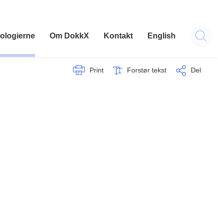
ologierne
Om DokkX
Kontakt
English
Print
Forstør tekst
Del