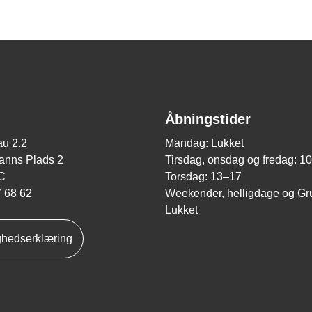
Åbningstider
u 2.2
Mandag: Lukket
nns Plads 2
Tirsdag, onsdag og fredag: 1
C
Torsdag: 13–17
7 68 62
Weekender, helligdage og Gr
Lukket
ghedserklæring