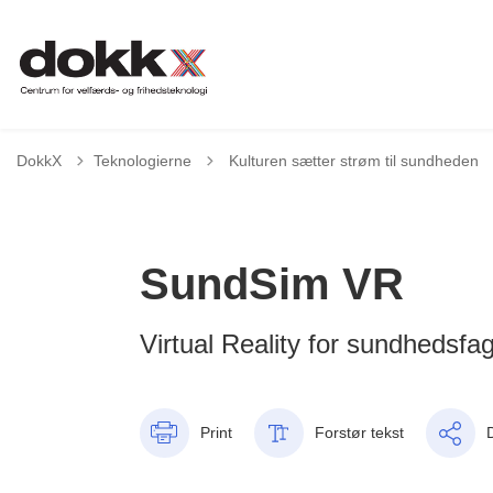
Tilbage til
DokkX
Teknologierne
Kulturen sætter strøm til sundheden
SundSim VR
Virtual Reality for sundhedsfag
Print
Forstør tekst