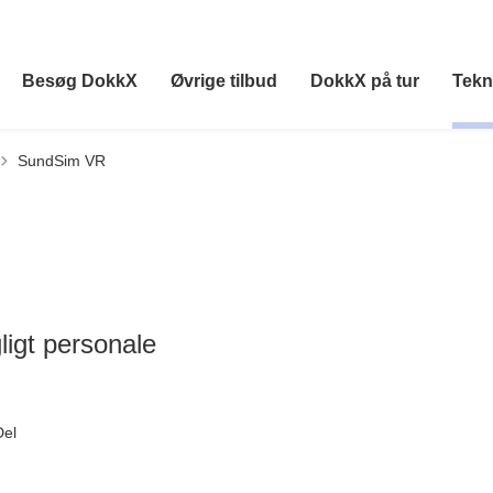
Besøg DokkX
Øvrige tilbud
DokkX på tur
Tekn
SundSim VR
ligt personale
Del