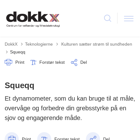
Tilbage til
DokkX
Teknologierne
Kulturen sætter strøm til sundheden
Squeqq
Print
Forstør tekst
Del
Squeqq
Et dynamometer, som du kan bruge til at måle,
overvåge og forbedre din grebsstyrke på en
sjov og engagerende måde.
Print
Forstør tekst
Del