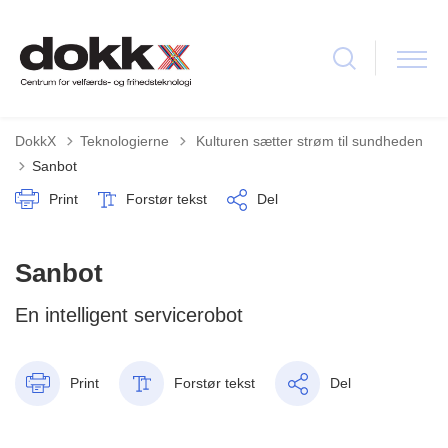
Tilbage til
DokkX
Teknologierne
Kulturen sætter strøm til sundheden
Sanbot
Print
Forstør tekst
Del
Sanbot
En intelligent servicerobot
Print
Forstør tekst
Del