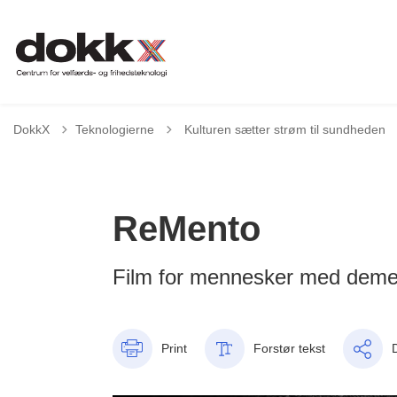
Tilbage til
DokkX
Teknologierne
Kulturen sætter strøm til sundheden
ReMento
Film for mennesker med dem
Print
Forstør tekst