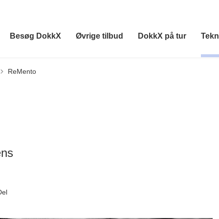
Besøg DokkX
Øvrige tilbud
DokkX på tur
Tekn
ReMento
ens
Del