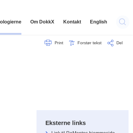
ologierne
Om DokkX
Kontakt
English
Print
Forstør tekst
Del
Eksterne links