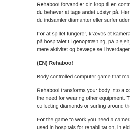
Rehaboo! forvandler din krop til en contr
du behøver at tage andet udstyr på. Herm
du indsamler diamanter eller surfer ude
For at spillet fungerer, kræves et kam
på hospitalet til genoptræning, på plejehj
mere aktivitet og bevægelse i hverdagen
(EN) Rehaboo!
Body controlled computer game that make
Rehaboo! transforms your body into a con
the need for wearing other equipment. Th
collecting diamonds or surfing around t
For the game to work you need a camera
used in hospitals for rehabilitation, in el