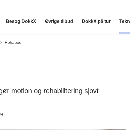
Besøg DokkX
Øvrige tilbud
DokkX på tur
Tekn
Rehaboo!
ør motion og rehabilitering sjovt
Del