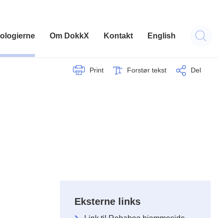
ologierne
Om DokkX
Kontakt
English
Print
Forstør tekst
Del
Eksterne links