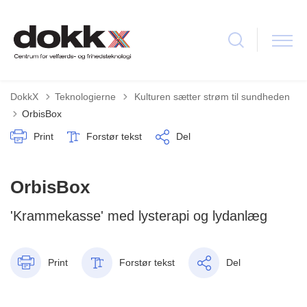
Tilbage til
DokkX
Teknologierne
Kulturen sætter strøm til sundheden
OrbisBox
Print
Forstør tekst
Del
OrbisBox
'Krammekasse' med lysterapi og lydanlæg
Print
Forstør tekst
Del