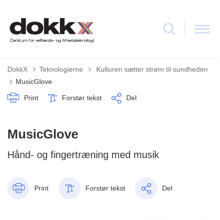
Tilbage til
DokkX
Teknologierne
Kulturen sætter strøm til sundheden
MusicGlove
Print
Forstør tekst
Del
MusicGlove
Hånd- og fingertræning med musik
Print
Forstør tekst
Del