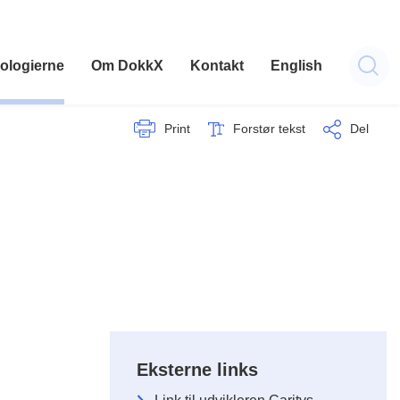
ologierne
Om DokkX
Kontakt
English
Print
Forstør tekst
Del
Eksterne links