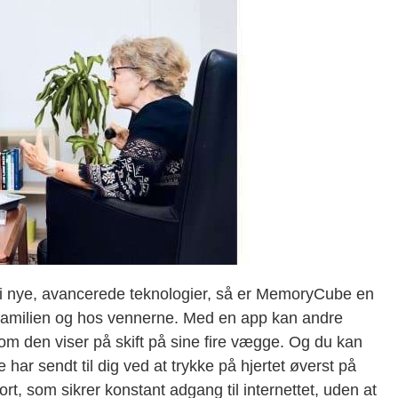
d i nye, avancerede teknologier, så er MemoryCube en
i familien og hos vennerne. Med en app kan andre
som den viser på skift på sine fire vægge. Og du kan
e har sendt til dig ved at trykke på hjertet øverst på
rt, som sikrer konstant adgang til internettet, uden at