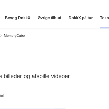
Besøg DokkX
Øvrige tilbud
DokkX på tur
Tekn
MemoryCube
 billeder og afspille videoer
Del