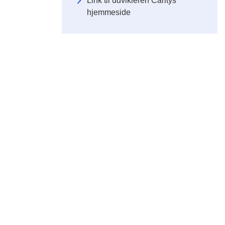
Link til udvikleren Caritys
hjemmeside