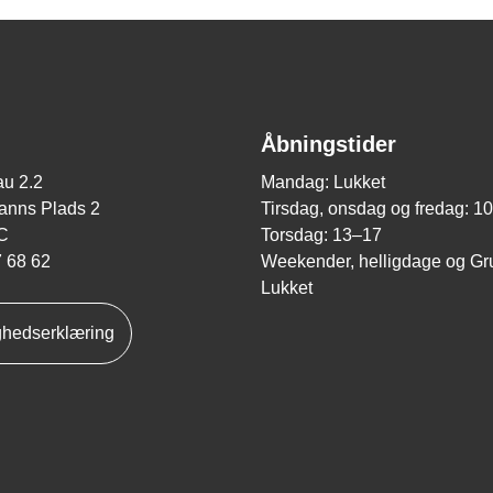
Åbningstider
u 2.2
Mandag: Lukket
nns Plads 2
Tirsdag, onsdag og fredag: 1
C
Torsdag: 13–17
7 68 62
Weekender, helligdage og Gr
Lukket
ghedserklæring