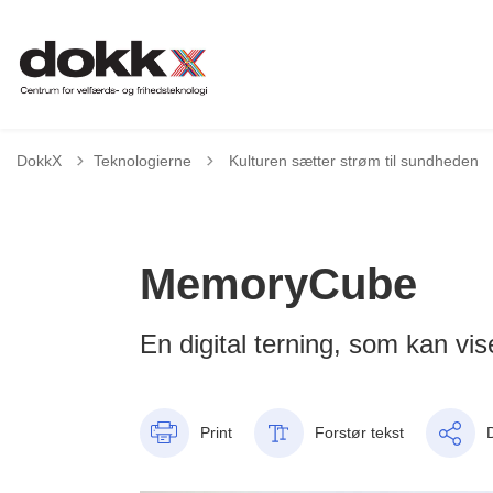
Tilbage til
DokkX
Teknologierne
Kulturen sætter strøm til sundheden
MemoryCube
En digital terning, som kan vise
Print
Forstør tekst