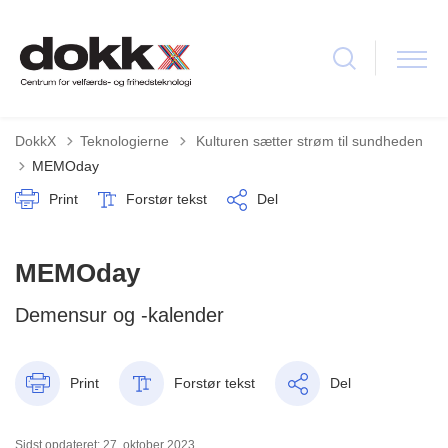
Tilbage til
DokkX
Teknologierne
Kulturen sætter strøm til sundheden
MEMOday
Print
Forstør tekst
Del
MEMOday
Demensur og -kalender
Print
Forstør tekst
Del
Sidst opdateret: 27. oktober 2023