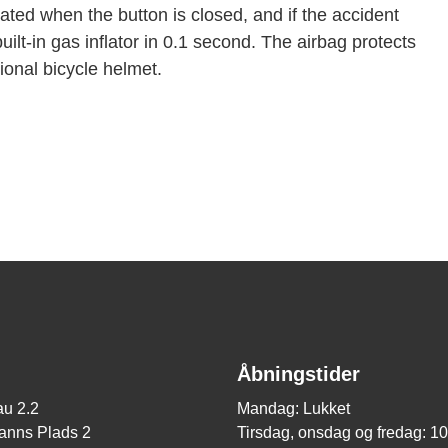
vated when the button is closed, and if the accident
built-in gas inflator in 0.1 second. The airbag protects
tional bicycle helmet.
Åbningstider
u 2.2
Mandag: Lukket
nns Plads 2
Tirsdag, onsdag og fredag: 1