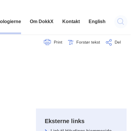
ologierne
Om DokkX
Kontakt
English
Print
Forstør tekst
Del
Eksterne links