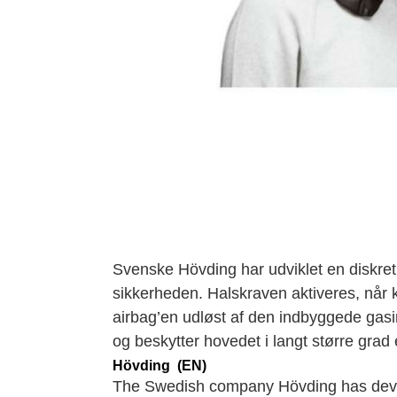
Svenske Hövding har udviklet en diskre
sikkerheden. Halskraven aktiveres, når k
airbag’en udløst af den indbyggede gasi
og beskytter hovedet i langt større grad 
Hövding (EN)
The Swedish company Hövding has develop