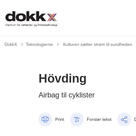
Tilbage til
DokkX
Teknologierne
Kulturen sætter strøm til sundheden
Hövding
Airbag til cyklister
Print
Forstør tekst