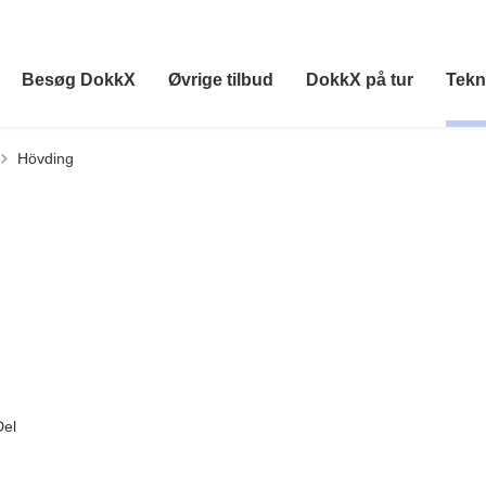
Besøg DokkX
Øvrige tilbud
DokkX på tur
Tekn
Hövding
Del