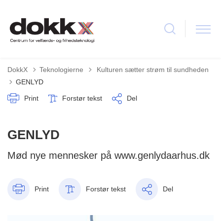
Tilbage til
DokkX
Teknologierne
Kulturen sætter strøm til sundheden
GENLYD
Print
Forstør tekst
Del
GENLYD
Mød nye mennesker på www.genlydaarhus.dk
Print
Forstør tekst
Del