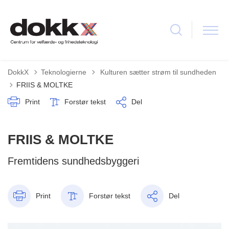
Tilbage til
DokkX
Teknologierne
Kulturen sætter strøm til sundheden
FRIIS & MOLTKE
Print
Forstør tekst
Del
FRIIS & MOLTKE
Fremtidens sundhedsbyggeri
Print
Forstør tekst
Del