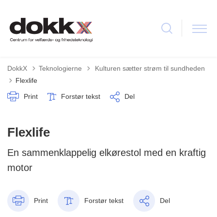
Tilbage til
DokkX
Teknologierne
Kulturen sætter strøm til sundheden
Flexlife
Print
Forstør tekst
Del
Flexlife
En sammenklappelig elkørestol med en kraftig
motor
Print
Forstør tekst
Del