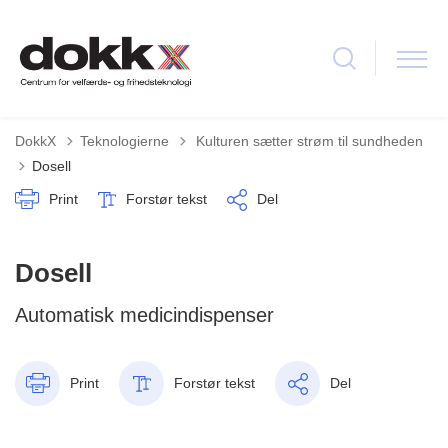
Tilbage til
DokkX
Teknologierne
Kulturen sætter strøm til sundheden
Dosell
Print
Forstør tekst
Del
Dosell
Automatisk medicindispenser
Print
Forstør tekst
Del