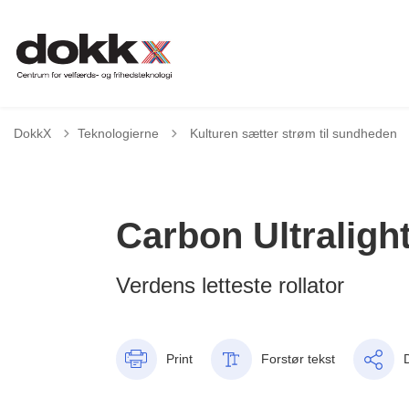
Tilbage til
DokkX
Teknologierne
Kulturen sætter strøm til sundheden
Carbon Ultraligh
Verdens letteste rollator
Print
Forstør tekst