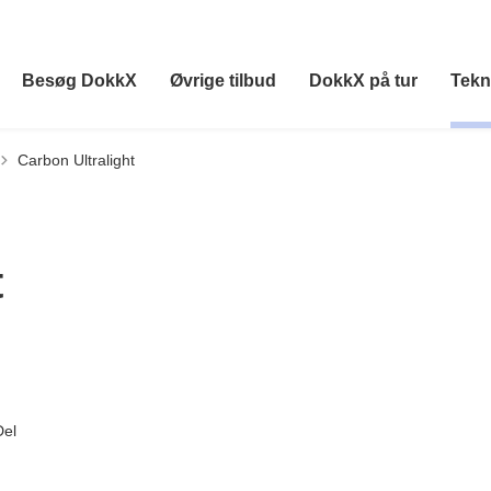
Besøg DokkX
Øvrige tilbud
DokkX på tur
Tekn
Carbon Ultralight
t
Del