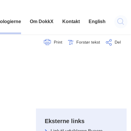
ologierne
Om DokkX
Kontakt
English
Print
Forstør tekst
Del
Eksterne links