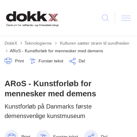
Tilbage til
DokkX
Teknologierne
Kulturen sætter strøm til sundheden
ARoS - Kunstforløb for mennesker med demens
Print
Forstør tekst
Del
ARoS - Kunstforløb for
mennesker med demens
Kunstforløb på Danmarks første
demensvenlige kunstmuseum
Print
Forstør tekst
Del