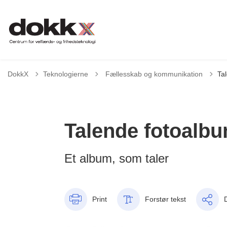
Tilbage til
DokkX
Teknologierne
Fællesskab og kommunikation
Ta
Talende fotoalb
Et album, som taler
Print
Forstør tekst