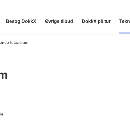
Besøg DokkX
Øvrige tilbud
DokkX på tur
Tekn
lende fotoalbum
um
Del