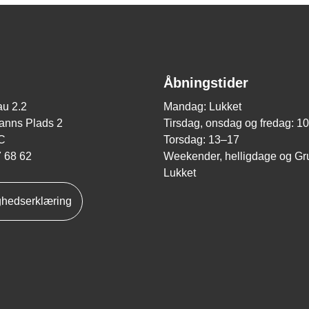
Åbningstider
u 2.2
Mandag: Lukket
nns Plads 2
Tirsdag, onsdag og fredag: 1
C
Torsdag: 13–17
7 68 62
Weekender, helligdage og Gr
Lukket
ghedserklæring