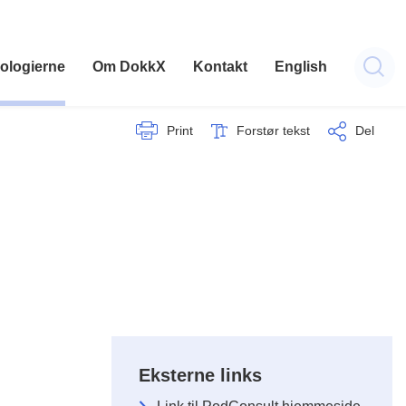
ologierne
Om DokkX
Kontakt
English
Print
Forstør tekst
Del
Eksterne links