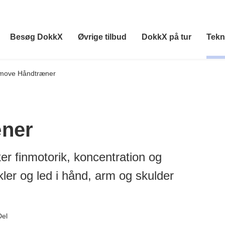
Besøg DokkX
Øvrige tilbud
DokkX på tur
Tekn
imove Håndtræner
æner
er finmotorik, koncentration og
ler og led i hånd, arm og skulder
Del