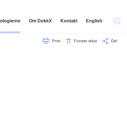
ologierne
Om DokkX
Kontakt
English
Print
Forstør tekst
Del