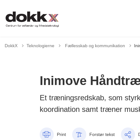
Tilbage til
DokkX
Teknologierne
Fællesskab og kommunikation
In
Inimove Håndtr
Et træningsredskab, som styrk
koordination samt træner musk
Print
Forstør tekst