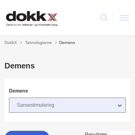
Tilbage til
DokkX
Teknologierne
Demens
Demens
Demens
Resultater