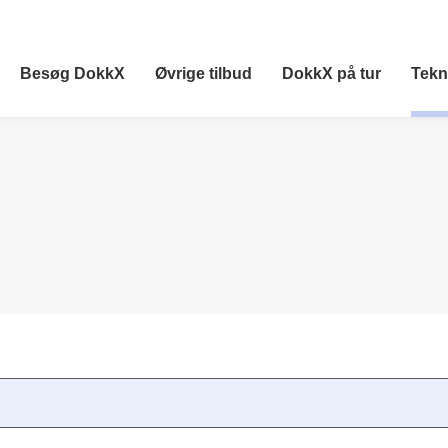
Besøg DokkX
Øvrige tilbud
DokkX på tur
Tekn