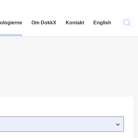
ologierne
Om DokkX
Kontakt
English