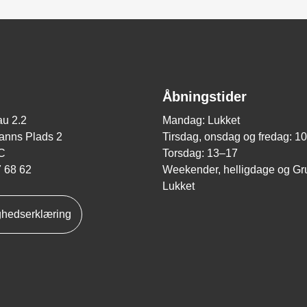
Åbningstider
u 2.2
Mandag: Lukket
nns Plads 2
Tirsdag, onsdag og fredag: 1
C
Torsdag: 13–17
7 68 62
Weekender, helligdage og Gr
Lukket
ghedserklæring