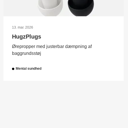
13. mar. 2026
HugzPlugs
Ørepropper med justerbar dæmpning af
baggrundsstøj
Mental sundhed