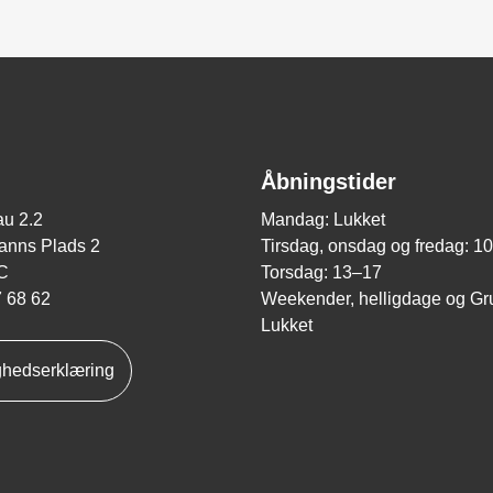
Åbningstider
u 2.2
Mandag: Lukket
nns Plads 2
Tirsdag, onsdag og fredag: 1
C
Torsdag: 13–17
7 68 62
Weekender, helligdage og Gr
Lukket
ghedserklæring